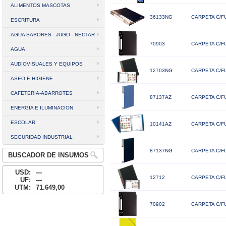
ALIMENTOS MASCOTAS
36133NG
CARPETA C/F
ESCRITURA
AGUA SABORES - JUGO - NECTAR
70903
CARPETA C/F
AGUA
AUDIOVISUALES Y EQUIPOS
12703NG
CARPETA C/F
ASEO E HIGIENE
CAFETERIA-ABARROTES
87137AZ
CARPETA C/FU
ENERGIA E ILUMINACION
ESCOLAR
10141AZ
CARPETA C/F
SEGURIDAD INDUSTRIAL
87137NG
CARPETA C/F
BUSCADOR DE INSUMOS
USD:
---
12712
CARPETA C/F
UF:
---
UTM:
71.649,00
70902
CARPETA C/F