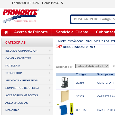
Fecha: 08-08-2026
Hora:
19:54:16
Acerca de Prinorte
Servicio al Cliente
Cobranza
INICIO:
CATÁLOGO
: ARCHIVOS Y REGIS
CATEGORIAS
147
RESULTADOS
PARA :
INSUMOS COMPUTACION
CAJAS Y CANASTAS
PAPELERIA
Pá
Ordenar por:
TECNOLOGIA
Código
Descripción
ARCHIVOS Y REGISTROS
29360
CAFETERA P
SUMINISTROS DE OFICINA
ACCESORIOS MASCOTAS
30355
CARPETA 2 A
ASEO MASCOTAS
36131AZ
CARPETA C/F
MEMORIAS