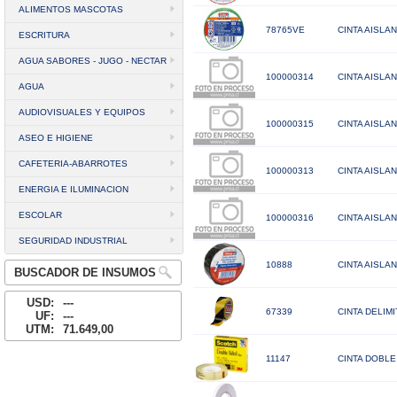
ALIMENTOS MASCOTAS
78765VE
CINTA AISLA
ESCRITURA
AGUA SABORES - JUGO - NECTAR
100000314
CINTA AISLAN
AGUA
AUDIOVISUALES Y EQUIPOS
100000315
CINTA AISLA
ASEO E HIGIENE
CAFETERIA-ABARROTES
100000313
CINTA AISLA
ENERGIA E ILUMINACION
ESCOLAR
100000316
CINTA AISLA
SEGURIDAD INDUSTRIAL
10888
CINTA AISLA
BUSCADOR DE INSUMOS
USD:
---
67339
CINTA DELIM
UF:
---
UTM:
71.649,00
11147
CINTA DOBLE 