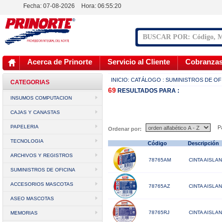
Fecha: 07-08-2026
Hora:
06:55:21
Acerca de Prinorte
Servicio al Cliente
Cobranza
INICIO:
CATÁLOGO
: SUMINISTROS DE OF
CATEGORIAS
69
RESULTADOS
PARA :
INSUMOS COMPUTACION
CAJAS Y CANASTAS
PAPELERIA
Pá
Ordenar por:
TECNOLOGIA
Código
Descripció
ARCHIVOS Y REGISTROS
78765AM
CINTA AISLA
SUMINISTROS DE OFICINA
ACCESORIOS MASCOTAS
78765AZ
CINTA AISLA
ASEO MASCOTAS
78765RJ
CINTA AISLA
MEMORIAS