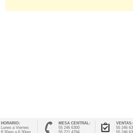
HORARIO:
MESA CENTRAL:
VENTAS:
Lunes a Viernes
55 246 6300
55 246 6
8:30am a 6:30pm
55 221 4794
55 246 6