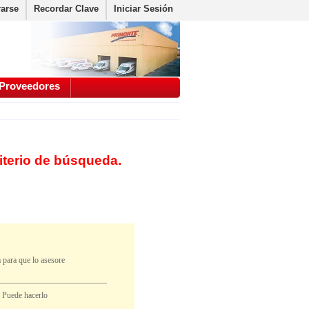
rarse
Recordar Clave
Iniciar Sesión
Proveedores
iterio de búsqueda.
 para que lo asesore
. Puede hacerlo