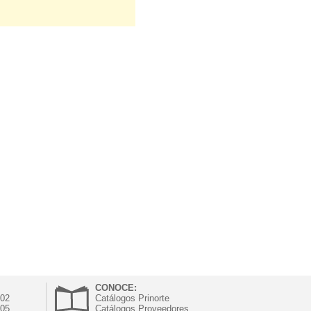
CONOCE:
302
Catálogos Prinorte
305
Catálogos Proveedores