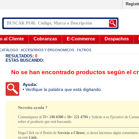
Regist
o al Cliente
Cobranzas
E-Commerce
Despachos
CATÁLOGO
: ACCESORIOS Y ERGONOMICOS
: FILTROS
RESULTADOS:
0
ESTAS BUSCANDO:
No se han encontrado productos según el cr
Ayuda:
• Verifique la palabra que está digitando.
Necesita ayuda ?
Comuníquese al
55+ 246 6300
o
56+ 221 4794
y Solicite a su Ejecutivo de Cuenta
sobre el producto que está buscando.
Haga Click en el Botón de
Servicio a Cliente
, si desea hacernos algún comentario
en este
Link.