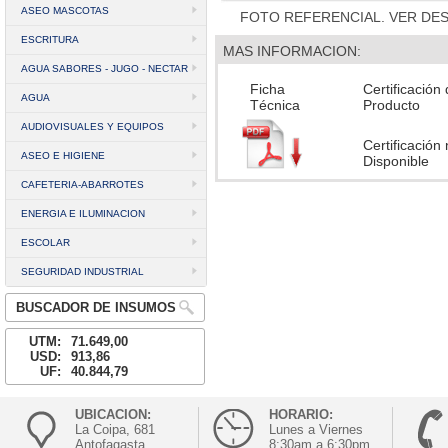
ASEO MASCOTAS
FOTO REFERENCIAL. VER DE
ESCRITURA
MAS INFORMACION:
AGUA SABORES - JUGO - NECTAR
Ficha
Certificación
AGUA
Técnica
Producto
AUDIOVISUALES Y EQUIPOS
Certificación
ASEO E HIGIENE
Disponible
CAFETERIA-ABARROTES
ENERGIA E ILUMINACION
ESCOLAR
SEGURIDAD INDUSTRIAL
BUSCADOR DE INSUMOS
UTM:
71.649,00
USD:
913,86
UF:
40.844,79
UBICACION:
HORARIO:
La Coipa, 681
Lunes a Viernes
Antofagasta
8:30am a 6:30pm