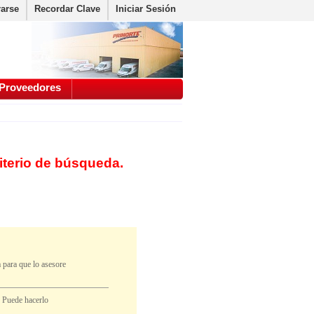
rarse
Recordar Clave
Iniciar Sesión
Proveedores
iterio de búsqueda.
 para que lo asesore
. Puede hacerlo