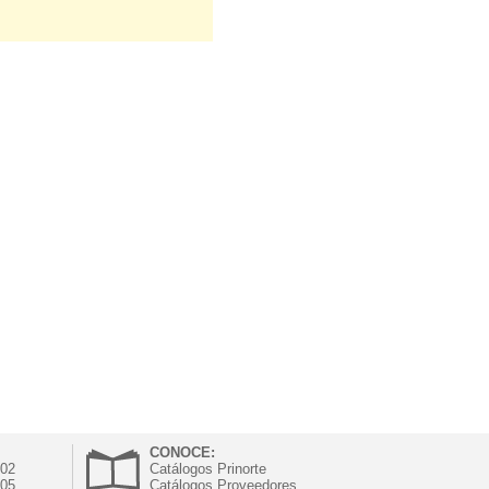
CONOCE:
302
Catálogos Prinorte
305
Catálogos Proveedores