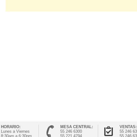
HORARIO:
MESA CENTRAL:
VENTAS:
Lunes a Viernes
55 246 6300
55 246 6
8:30am a 6:30pm
55 221 4794
55 246 6