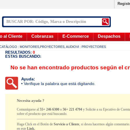
Regist
o al Cliente
Cobranzas
E-Commerce
Despachos
CATÁLOGO
: MONITORES,PROYECTORES, AUDIOVI
: PROYECTORES
RESULTADOS:
0
ESTAS BUSCANDO:
No se han encontrado productos según el cr
Ayuda:
• Verifique la palabra que está digitando.
Necesita ayuda ?
Comuníquese al
55+ 246 6300
o
56+ 221 4794
y Solicite a su Ejecutivo de Cuenta
sobre el producto que está buscando.
Haga Click en el Botón de
Servicio a Cliente
, si desea hacernos algún comentario
en este
Link.