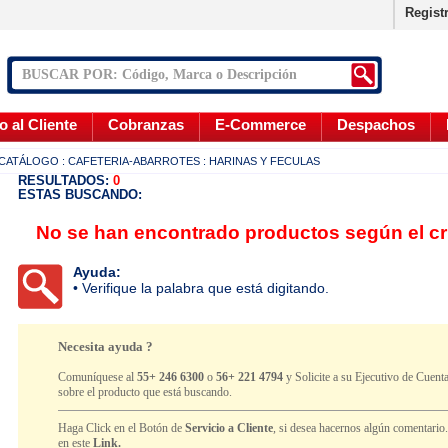
Regist
o al Cliente
Cobranzas
E-Commerce
Despachos
CATÁLOGO
: CAFETERIA-ABARROTES
: HARINAS Y FECULAS
RESULTADOS:
0
ESTAS BUSCANDO:
No se han encontrado productos según el cr
Ayuda:
• Verifique la palabra que está digitando.
Necesita ayuda ?
Comuníquese al
55+ 246 6300
o
56+ 221 4794
y Solicite a su Ejecutivo de Cuenta
sobre el producto que está buscando.
Haga Click en el Botón de
Servicio a Cliente
, si desea hacernos algún comentario
en este
Link.