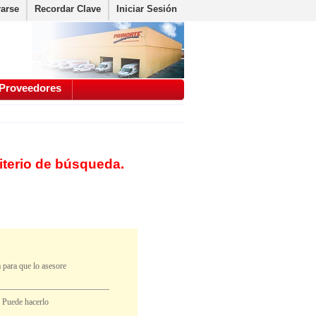
rarse
Recordar Clave
Iniciar Sesión
Proveedores
iterio de búsqueda.
 para que lo asesore
. Puede hacerlo