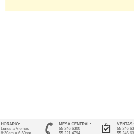
HORARIO:
MESA CENTRAL:
VENTAS:
Lunes a Viernes
55 246 6300
55 246 6
8:30am a 6:30pm
55 221 4794
55 246 6