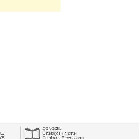
CONOCE:
302
Catálogos Prinorte
305
Catálogos Proveedores