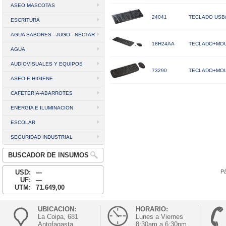
ASEO MASCOTAS
24041
TECLADO USB
ESCRITURA
AGUA SABORES - JUGO - NECTAR
18H24AA
TECLADO+MOU
AGUA
AUDIOVISUALES Y EQUIPOS
73290
TECLADO+MOUS
ASEO E HIGIENE
CAFETERIA-ABARROTES
ENERGIA E ILUMINACION
ESCOLAR
SEGURIDAD INDUSTRIAL
BUSCADOR DE INSUMOS
USD:
---
Pá
UF:
---
UTM:
71.649,00
UBICACION:
HORARIO:
La Coipa, 681
Lunes a Viernes
Antofagasta
8:30am a 6:30pm