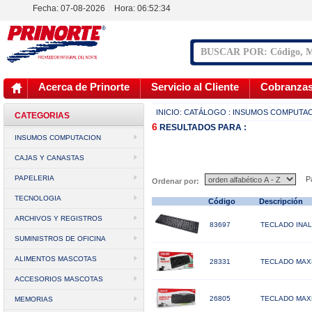
Fecha: 07-08-2026
Hora:
06:52:34
Acerca de Prinorte
Servicio al Cliente
Cobranza
INICIO:
CATÁLOGO
: INSUMOS COMPUTA
CATEGORIAS
6
RESULTADOS
PARA :
INSUMOS COMPUTACION
CAJAS Y CANASTAS
PAPELERIA
Pá
Ordenar por:
TECNOLOGIA
Código
Descripción
ARCHIVOS Y REGISTROS
83697
TECLADO INA
SUMINISTROS DE OFICINA
ALIMENTOS MASCOTAS
28331
TECLADO MAX
ACCESORIOS MASCOTAS
26805
TECLADO MAXE
MEMORIAS