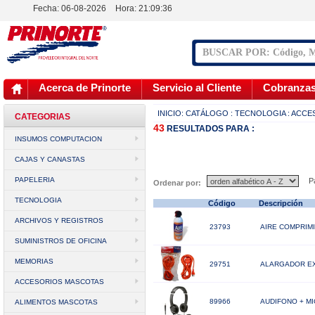
Fecha: 06-08-2026
Hora:
21:09:36
Acerca de Prinorte
Servicio al Cliente
Cobranza
INICIO:
CATÁLOGO
: TECNOLOGIA
: ACC
CATEGORIAS
43
RESULTADOS
PARA :
INSUMOS COMPUTACION
CAJAS Y CANASTAS
PAPELERIA
Pá
Ordenar por:
TECNOLOGIA
Código
Descripción
ARCHIVOS Y REGISTROS
23793
AIRE COMPRIMI
SUMINISTROS DE OFICINA
MEMORIAS
29751
ALARGADOR EX
ACCESORIOS MASCOTAS
89966
AUDIFONO + MI
ALIMENTOS MASCOTAS