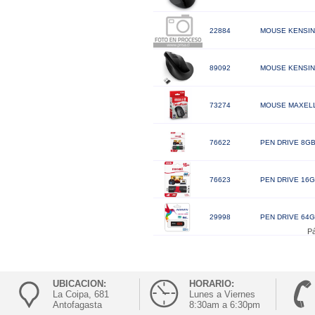
22884
MOUSE KENSIN
89092
MOUSE KENSIN
73274
MOUSE MAXELL
76622
PEN DRIVE 8GB
76623
PEN DRIVE 16G
29998
PEN DRIVE 64G
Pá
UBICACION:
HORARIO:
La Coipa, 681
Lunes a Viernes
Antofagasta
8:30am a 6:30pm