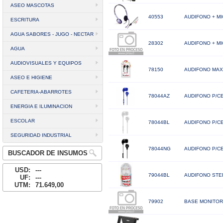
ASEO MASCOTAS
40553
AUDIFONO + MI
ESCRITURA
AGUA SABORES - JUGO - NECTAR
28302
AUDIFONO + M
AGUA
AUDIOVISUALES Y EQUIPOS
78150
AUDIFONO MAX
ASEO E HIGIENE
CAFETERIA-ABARROTES
78044AZ
AUDIFONO P/CE
ENERGIA E ILUMINACION
ESCOLAR
78044BL
AUDIFONO P/C
SEGURIDAD INDUSTRIAL
78044NG
AUDIFONO P/C
BUSCADOR DE INSUMOS
USD:
---
79044BL
AUDIFONO STE
UF:
---
UTM:
71.649,00
79902
BASE MONITOR