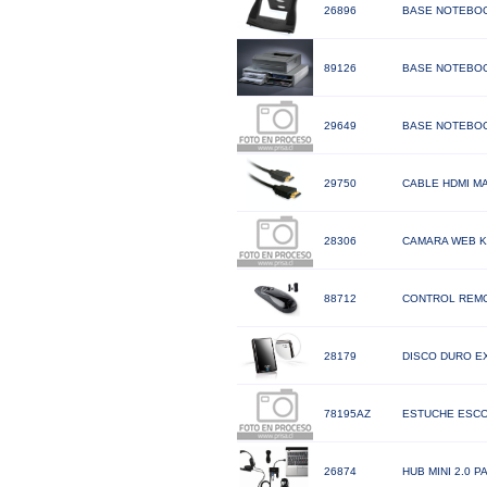
26896
BASE NOTEBOO
89126
BASE NOTEBOO
29649
BASE NOTEBOO
29750
CABLE HDMI MA
28306
CAMARA WEB K
88712
CONTROL REMO
28179
DISCO DURO E
78195AZ
ESTUCHE ESCO
26874
HUB MINI 2.0 