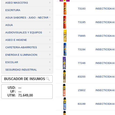
ASEO MASCOTAS
73193
INSECTICIDA A
ESCRITURA
AGUA SABORES - JUGO - NECTAR
73195
INSECTICIDA 
AGUA
AUDIOVISUALES Y EQUIPOS
75895
INSECTICIDA 
ASEO E HIGIENE
CAFETERIA-ABARROTES
73194
INSECTICIDA 
ENERGIA E ILUMINACION
ESCOLAR
77246
INSECTICIDA 
SEGURIDAD INDUSTRIAL
83200
INSECTICIDA 
BUSCADOR DE INSUMOS
USD:
---
15802
INSECTICIDA A
UF:
---
UTM:
71.649,00
83199
INSECTICIDA 