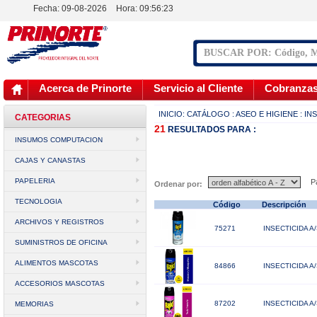
Fecha: 09-08-2026
Hora:
09:56:23
Acerca de Prinorte
Servicio al Cliente
Cobranza
INICIO:
CATÁLOGO
: ASEO E HIGIENE
: IN
CATEGORIAS
21
RESULTADOS
PARA :
INSUMOS COMPUTACION
CAJAS Y CANASTAS
PAPELERIA
Pá
Ordenar por:
TECNOLOGIA
Código
Descripción
ARCHIVOS Y REGISTROS
75271
INSECTICIDA 
SUMINISTROS DE OFICINA
ALIMENTOS MASCOTAS
84866
INSECTICIDA A
ACCESORIOS MASCOTAS
87202
INSECTICIDA A
MEMORIAS