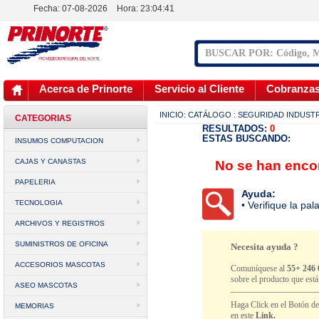
Fecha: 07-08-2026
Hora:
23:04:41
Acerca de Prinorte
Servicio al Cliente
Cobranza
INICIO:
CATÁLOGO
: SEGURIDAD INDUST
CATEGORIAS
RESULTADOS:
0
ESTAS BUSCANDO:
INSUMOS COMPUTACION
CAJAS Y CANASTAS
No se han encon
PAPELERIA
Ayuda:
TECNOLOGIA
• Verifique la pa
ARCHIVOS Y REGISTROS
SUMINISTROS DE OFICINA
Necesita ayuda ?
ACCESORIOS MASCOTAS
Comuníquese al
55+ 246 
sobre el producto que est
ASEO MASCOTAS
Haga Click en el Botón d
MEMORIAS
en este
Link.