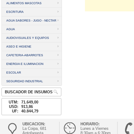
ALIMENTOS MASCOTAS
ESCRITURA
AGUA SABORES - JUGO - NECTAR
AGUA
AUDIOVISUALES Y EQUIPOS
ASEO E HIGIENE
CAFETERIA-ABARROTES
ENERGIA E ILUMINACION
ESCOLAR
SEGURIDAD INDUSTRIAL
BUSCADOR DE INSUMOS
UTM:
71.649,00
USD:
913,86
UF:
40.844,79
UBICACION:
HORARIO:
La Coipa, 681
Lunes a Viernes
Antofagasta
8:30am a 6:30pm