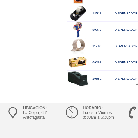
18518
DISPENSADOR 
89373
DISPENSADOR 
11216
DISPENSADOR 
99298
DISPENSADOR 
19852
DISPENSADOR 
Pá
UBICACION:
HORARIO:
La Coipa, 681
Lunes a Viernes
Antofagasta
8:30am a 6:30pm