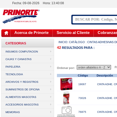
Fecha: 09-08-2026
Hora:
13:40:09
Acerca de Prinorte
Servicio al Cliente
Cobranza
INICIO:
CATÁLOGO
: CINTAS ADHESIVAS 
CATEGORIAS
42
RESULTADOS
PARA :
INSUMOS COMPUTACION
CAJAS Y CANASTAS
PAPELERIA
Pá
Ordenar por:
TECNOLOGIA
Código
Descripción
ARCHIVOS Y REGISTROS
19067
CINTA ADHE. CR
SUMINISTROS DE OFICINA
ALIMENTOS MASCOTAS
73026
CINTA ADHE. C
ACCESORIOS MASCOTAS
76875
CINTA ADHE. C
MEMORIAS