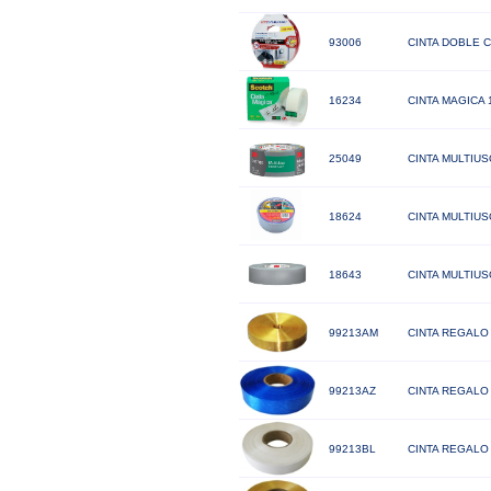
93006
CINTA DOBLE 
16234
CINTA MAGICA 1
25049
CINTA MULTIUS
18624
CINTA MULTIUS
18643
CINTA MULTIUS
99213AM
CINTA REGALO 
99213AZ
CINTA REGALO 
99213BL
CINTA REGALO