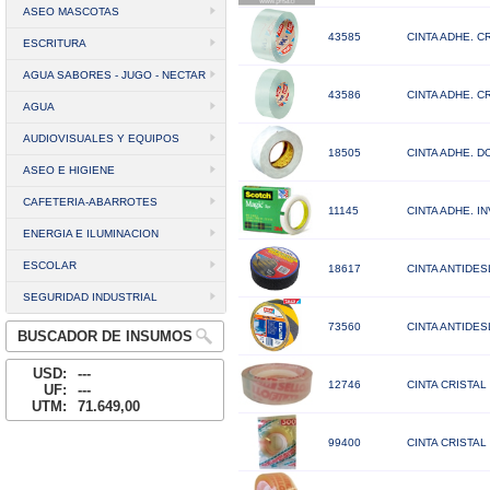
ASEO MASCOTAS
43585
CINTA ADHE. 
ESCRITURA
AGUA SABORES - JUGO - NECTAR
43586
CINTA ADHE. 
AGUA
AUDIOVISUALES Y EQUIPOS
18505
CINTA ADHE. D
ASEO E HIGIENE
CAFETERIA-ABARROTES
11145
CINTA ADHE. I
ENERGIA E ILUMINACION
ESCOLAR
18617
CINTA ANTIDES
SEGURIDAD INDUSTRIAL
73560
CINTA ANTIDES
BUSCADOR DE INSUMOS
USD:
---
12746
CINTA CRISTAL
UF:
---
UTM:
71.649,00
99400
CINTA CRISTAL