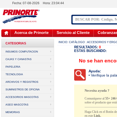
Fecha: 07-08-2026
Hora:
23:04:44
Acerca de Prinorte
Servicio al Cliente
Cobranza
INICIO:
CATÁLOGO
: ACCESORIOS Y ER
CATEGORIAS
RESULTADOS:
0
ESTAS BUSCANDO:
INSUMOS COMPUTACION
CAJAS Y CANASTAS
No se han encon
PAPELERIA
Ayuda:
TECNOLOGIA
• Verifique la pa
ARCHIVOS Y REGISTROS
SUMINISTROS DE OFICINA
Necesita ayuda ?
ACCESORIOS MASCOTAS
Comuníquese al
55+ 246 
sobre el producto que est
ASEO MASCOTAS
Haga Click en el Botón d
MEMORIAS
en este
Link.