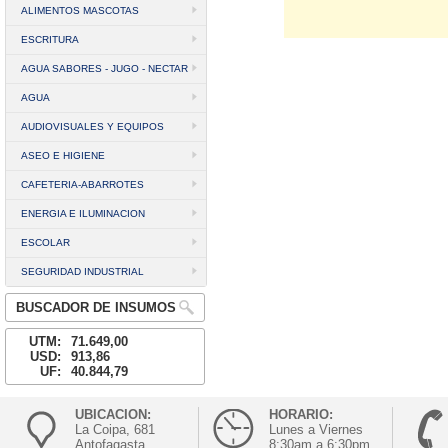
ALIMENTOS MASCOTAS
ESCRITURA
AGUA SABORES - JUGO - NECTAR
AGUA
AUDIOVISUALES Y EQUIPOS
ASEO E HIGIENE
CAFETERIA-ABARROTES
ENERGIA E ILUMINACION
ESCOLAR
SEGURIDAD INDUSTRIAL
BUSCADOR DE INSUMOS
UTM:
71.649,00
USD:
913,86
UF:
40.844,79
UBICACION:
HORARIO:
La Coipa, 681
Lunes a Viernes
Antofagasta
8:30am a 6:30pm