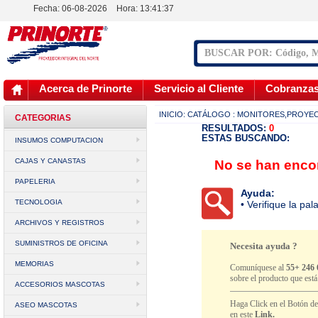
Fecha: 06-08-2026
Hora:
13:41:37
Acerca de Prinorte
Servicio al Cliente
Cobranza
INICIO:
CATÁLOGO
: MONITORES,PROYEC
CATEGORIAS
RESULTADOS:
0
ESTAS BUSCANDO:
INSUMOS COMPUTACION
CAJAS Y CANASTAS
No se han encon
PAPELERIA
Ayuda:
TECNOLOGIA
• Verifique la pa
ARCHIVOS Y REGISTROS
SUMINISTROS DE OFICINA
Necesita ayuda ?
MEMORIAS
Comuníquese al
55+ 246 
sobre el producto que est
ACCESORIOS MASCOTAS
Haga Click en el Botón d
ASEO MASCOTAS
en este
Link.