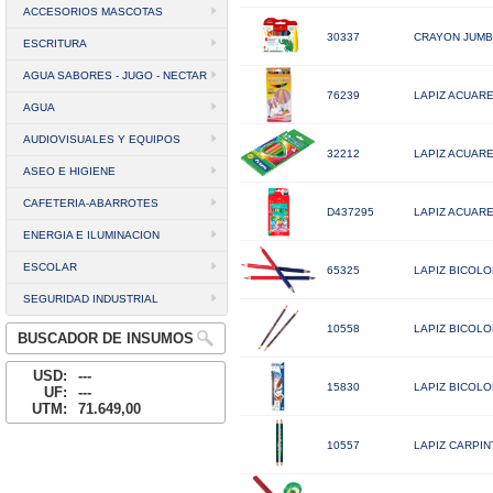
ACCESORIOS MASCOTAS
30337
CRAYON JUMB
ESCRITURA
AGUA SABORES - JUGO - NECTAR
76239
LAPIZ ACUARE
AGUA
AUDIOVISUALES Y EQUIPOS
32212
LAPIZ ACUARE
ASEO E HIGIENE
CAFETERIA-ABARROTES
D437295
LAPIZ ACUARE
ENERGIA E ILUMINACION
ESCOLAR
65325
LAPIZ BICOLO
SEGURIDAD INDUSTRIAL
10558
LAPIZ BICOLO
BUSCADOR DE INSUMOS
USD:
---
15830
LAPIZ BICOLO
UF:
---
UTM:
71.649,00
10557
LAPIZ CARPI