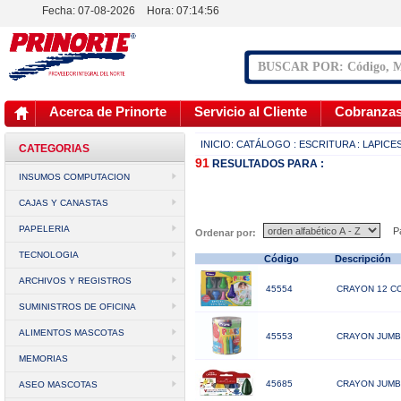
Fecha: 07-08-2026
Hora:
07:14:57
Acerca de Prinorte
Servicio al Cliente
Cobranza
INICIO:
CATÁLOGO
: ESCRITURA
: LAPICE
CATEGORIAS
91
RESULTADOS
PARA :
INSUMOS COMPUTACION
CAJAS Y CANASTAS
PAPELERIA
Pá
Ordenar por:
TECNOLOGIA
Código
Descripción
ARCHIVOS Y REGISTROS
45554
CRAYON 12 C
SUMINISTROS DE OFICINA
ALIMENTOS MASCOTAS
45553
CRAYON JUMB
MEMORIAS
45685
CRAYON JUMB
ASEO MASCOTAS