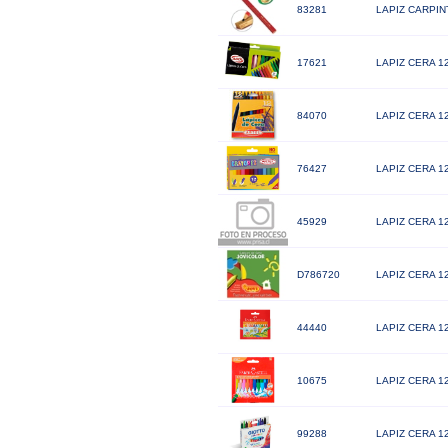
83281
LAPIZ CARPI
17621
LAPIZ CERA 1
84070
LAPIZ CERA 
76427
LAPIZ CERA 
45929
LAPIZ CERA 
D786720
LAPIZ CERA 
44440
LAPIZ CERA 
10675
LAPIZ CERA 1
99288
LAPIZ CERA 