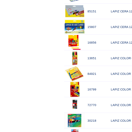
85151
LAPIZ CERA 
15807
LAPIZ CERA 
16856
LAPIZ CERA 
13651
LAPIZ COLOR
84921
LAPIZ COLOR
16799
LAPIZ COLOR
72770
LAPIZ COLOR 
30218
LAPIZ COLOR 