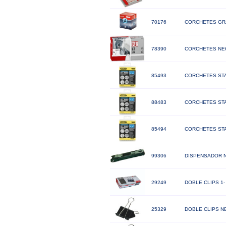
70176
CORCHETES GRA
78390
CORCHETES NE6
85493
CORCHETES STAN
88483
CORCHETES STA
85494
CORCHETES STAN
99306
DISPENSADOR NA
29249
DOBLE CLIPS 1-
25329
DOBLE CLIPS N