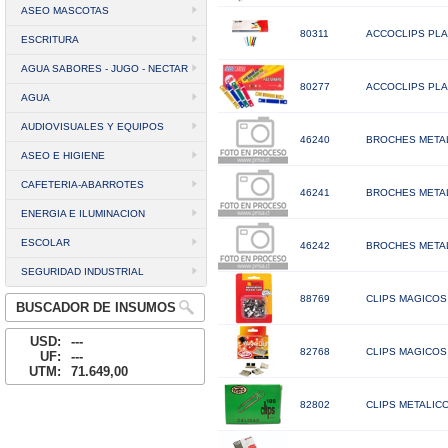
ASEO MASCOTAS
80311
ACCOCLIPS PLA
ESCRITURA
AGUA SABORES - JUGO - NECTAR
80277
ACCOCLIPS PLA
AGUA
AUDIOVISUALES Y EQUIPOS
46240
BROCHES METAL
ASEO E HIGIENE
CAFETERIA-ABARROTES
46241
BROCHES METAL
ENERGIA E ILUMINACION
ESCOLAR
46242
BROCHES METAL
SEGURIDAD INDUSTRIAL
88769
CLIPS MAGICOS 
BUSCADOR DE INSUMOS
USD:
---
82768
CLIPS MAGICOS
UF:
---
UTM:
71.649,00
82802
CLIPS METALIC