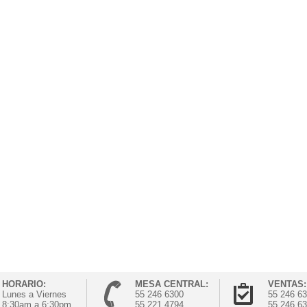
HORARIO:
MESA CENTRAL:
VENTAS:
Lunes a Viernes
55 246 6300
55 246 6
8:30am a 6:30pm
55 221 4794
55 246 6