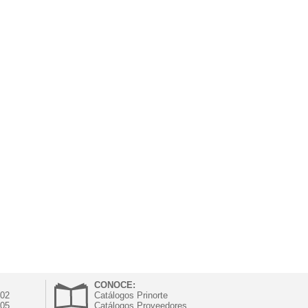
CONOCE:
302
Catálogos Prinorte
305
Catálogos Proveedores