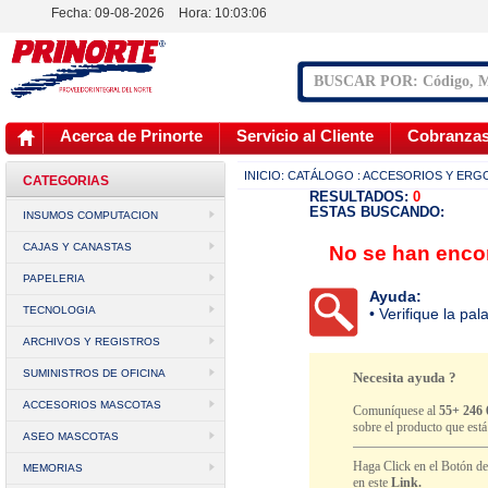
Fecha: 09-08-2026
Hora:
10:03:06
Acerca de Prinorte
Servicio al Cliente
Cobranza
INICIO:
CATÁLOGO
: ACCESORIOS Y ER
CATEGORIAS
RESULTADOS:
0
ESTAS BUSCANDO:
INSUMOS COMPUTACION
CAJAS Y CANASTAS
No se han encon
PAPELERIA
Ayuda:
TECNOLOGIA
• Verifique la pa
ARCHIVOS Y REGISTROS
SUMINISTROS DE OFICINA
Necesita ayuda ?
ACCESORIOS MASCOTAS
Comuníquese al
55+ 246 
sobre el producto que est
ASEO MASCOTAS
Haga Click en el Botón d
MEMORIAS
en este
Link.