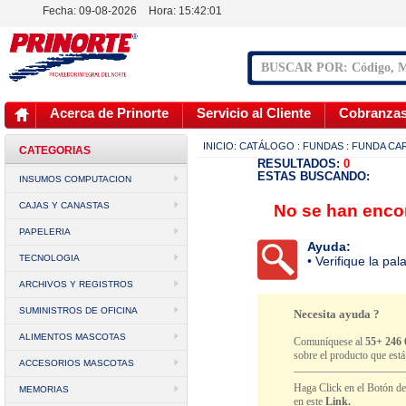
Fecha: 09-08-2026
Hora:
15:42:01
Acerca de Prinorte
Servicio al Cliente
Cobranza
INICIO:
CATÁLOGO
: FUNDAS
: FUNDA CA
CATEGORIAS
RESULTADOS:
0
ESTAS BUSCANDO:
INSUMOS COMPUTACION
CAJAS Y CANASTAS
No se han encon
PAPELERIA
Ayuda:
TECNOLOGIA
• Verifique la pa
ARCHIVOS Y REGISTROS
SUMINISTROS DE OFICINA
Necesita ayuda ?
ALIMENTOS MASCOTAS
Comuníquese al
55+ 246 
sobre el producto que est
ACCESORIOS MASCOTAS
Haga Click en el Botón d
MEMORIAS
en este
Link.