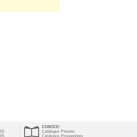
CONOCE:
302
Catálogos Prinorte
305
Catálogos Proveedores