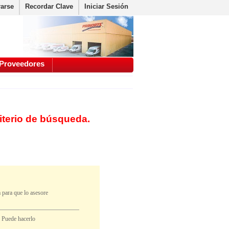
rarse
Recordar Clave
Iniciar Sesión
Proveedores
iterio de búsqueda.
 para que lo asesore
. Puede hacerlo