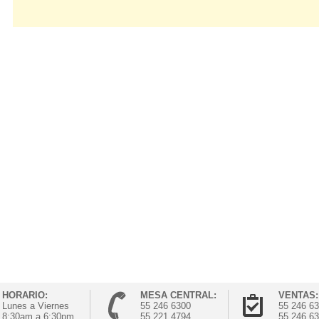
HORARIO:
MESA CENTRAL:
VENTAS:
Lunes a Viernes
55 246 6300
55 246 6
8:30am a 6:30pm
55 221 4794
55 246 6