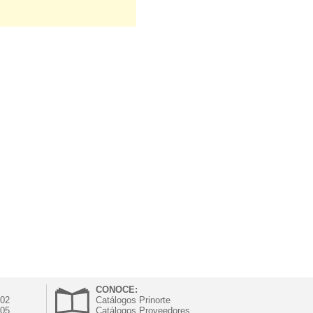
CONOCE:
302
Catálogos Prinorte
305
Catálogos Proveedores