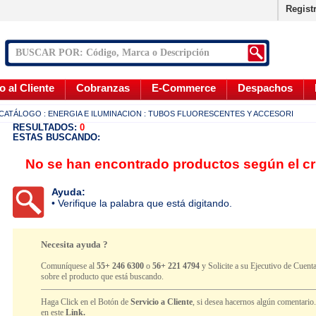
Regist
o al Cliente
Cobranzas
E-Commerce
Despachos
CATÁLOGO
: ENERGIA E ILUMINACION
: TUBOS FLUORESCENTES Y ACCESORI
RESULTADOS:
0
ESTAS BUSCANDO:
No se han encontrado productos según el cr
Ayuda:
• Verifique la palabra que está digitando.
Necesita ayuda ?
Comuníquese al
55+ 246 6300
o
56+ 221 4794
y Solicite a su Ejecutivo de Cuenta
sobre el producto que está buscando.
Haga Click en el Botón de
Servicio a Cliente
, si desea hacernos algún comentario
en este
Link.