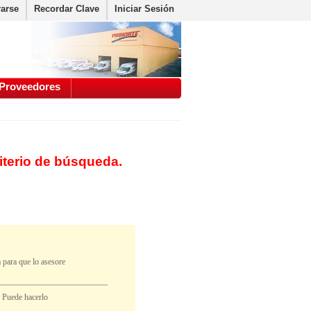
rarse
Recordar Clave
Iniciar Sesión
Proveedores
iterio de búsqueda.
 para que lo asesore
. Puede hacerlo