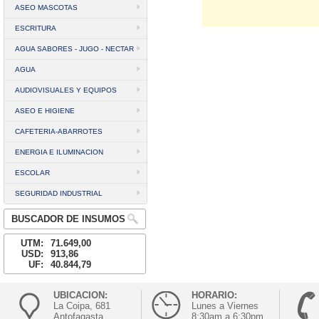
ASEO MASCOTAS
ESCRITURA
AGUA SABORES - JUGO - NECTAR
AGUA
AUDIOVISUALES Y EQUIPOS
ASEO E HIGIENE
CAFETERIA-ABARROTES
ENERGIA E ILUMINACION
ESCOLAR
SEGURIDAD INDUSTRIAL
BUSCADOR DE INSUMOS
UTM:
71.649,00
USD:
913,86
UF:
40.844,79
UBICACION:
HORARIO:
La Coipa, 681
Lunes a Viernes
Antofagasta
8:30am a 6:30pm