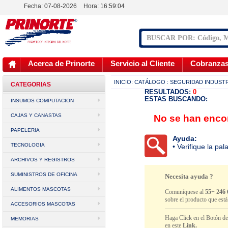
Fecha: 07-08-2026
Hora:
16:59:04
Acerca de Prinorte
Servicio al Cliente
Cobranza
INICIO:
CATÁLOGO
: SEGURIDAD INDUST
CATEGORIAS
RESULTADOS:
0
ESTAS BUSCANDO:
INSUMOS COMPUTACION
CAJAS Y CANASTAS
No se han encon
PAPELERIA
Ayuda:
TECNOLOGIA
• Verifique la pa
ARCHIVOS Y REGISTROS
SUMINISTROS DE OFICINA
Necesita ayuda ?
ALIMENTOS MASCOTAS
Comuníquese al
55+ 246 
sobre el producto que est
ACCESORIOS MASCOTAS
Haga Click en el Botón d
MEMORIAS
en este
Link.