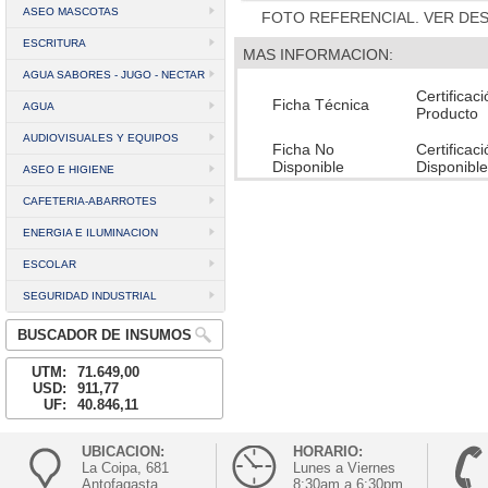
ASEO MASCOTAS
FOTO REFERENCIAL. VER DE
ESCRITURA
MAS INFORMACION:
AGUA SABORES - JUGO - NECTAR
Certificac
Ficha Técnica
AGUA
Producto
AUDIOVISUALES Y EQUIPOS
Ficha No
Certificac
Disponible
Disponible
ASEO E HIGIENE
CAFETERIA-ABARROTES
ENERGIA E ILUMINACION
ESCOLAR
SEGURIDAD INDUSTRIAL
BUSCADOR DE INSUMOS
UTM:
71.649,00
USD:
911,77
UF:
40.846,11
UBICACION:
HORARIO:
La Coipa, 681
Lunes a Viernes
Antofagasta
8:30am a 6:30pm