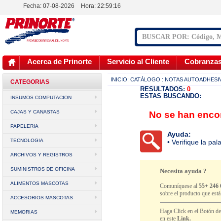
Fecha: 07-08-2026
Hora:
22:59:16
Acerca de Prinorte
Servicio al Cliente
Cobranza
INICIO:
CATÁLOGO
: NOTAS AUTOADHESI
CATEGORIAS
RESULTADOS:
0
ESTAS BUSCANDO:
INSUMOS COMPUTACION
CAJAS Y CANASTAS
No se han encon
PAPELERIA
Ayuda:
TECNOLOGIA
• Verifique la pa
ARCHIVOS Y REGISTROS
SUMINISTROS DE OFICINA
Necesita ayuda ?
ALIMENTOS MASCOTAS
Comuníquese al
55+ 246 
sobre el producto que est
ACCESORIOS MASCOTAS
Haga Click en el Botón d
MEMORIAS
en este
Link.