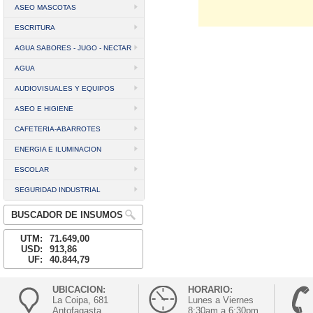
ASEO MASCOTAS
ESCRITURA
AGUA SABORES - JUGO - NECTAR
AGUA
AUDIOVISUALES Y EQUIPOS
ASEO E HIGIENE
CAFETERIA-ABARROTES
ENERGIA E ILUMINACION
ESCOLAR
SEGURIDAD INDUSTRIAL
BUSCADOR DE INSUMOS
UTM:
71.649,00
USD:
913,86
UF:
40.844,79
UBICACION:
HORARIO:
La Coipa, 681
Lunes a Viernes
Antofagasta
8:30am a 6:30pm