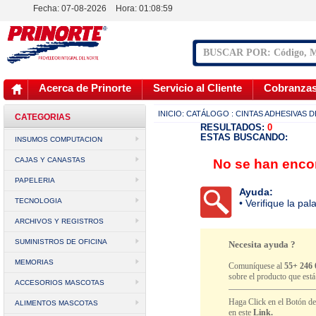
Fecha: 07-08-2026
Hora:
01:08:59
Acerca de Prinorte
Servicio al Cliente
Cobranza
INICIO:
CATÁLOGO
: CINTAS ADHESIVAS 
CATEGORIAS
RESULTADOS:
0
ESTAS BUSCANDO:
INSUMOS COMPUTACION
CAJAS Y CANASTAS
No se han encon
PAPELERIA
Ayuda:
TECNOLOGIA
• Verifique la pa
ARCHIVOS Y REGISTROS
SUMINISTROS DE OFICINA
Necesita ayuda ?
MEMORIAS
Comuníquese al
55+ 246 
sobre el producto que est
ACCESORIOS MASCOTAS
Haga Click en el Botón d
ALIMENTOS MASCOTAS
en este
Link.