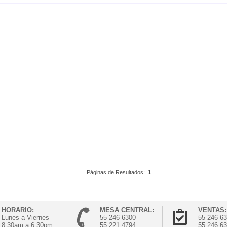
Páginas de Resultados:
1
HORARIO:
MESA CENTRAL:
VENTAS:
Lunes a Viernes
55 246 6300
55 246 6
8:30am a 6:30pm
55 221 4794
55 246 6