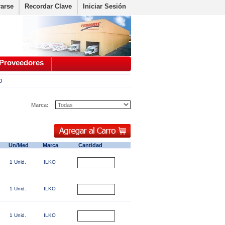
rarse
Recordar Clave
Iniciar Sesión
Proveedores
O
Marca:
Un/Med
Marca
Cantidad
1 Unid.
ILKO
1 Unid.
ILKO
1 Unid.
ILKO