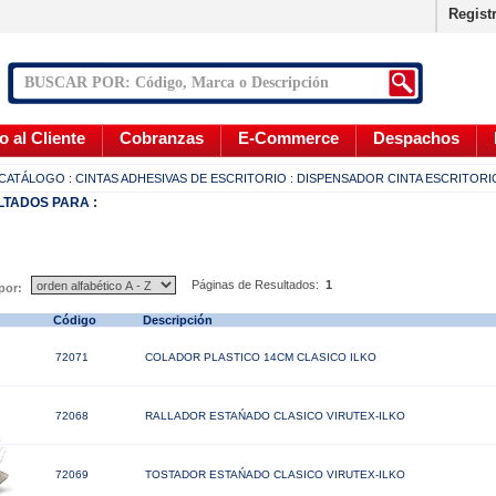
Regist
o al Cliente
Cobranzas
E-Commerce
Despachos
CATÁLOGO
: CINTAS ADHESIVAS DE ESCRITORIO
: DISPENSADOR CINTA ESCRITORI
LTADOS
PARA :
Páginas de Resultados:
1
 por:
Código
Descripción
72071
COLADOR PLASTICO 14CM CLASICO ILKO
72068
RALLADOR ESTAŃADO CLASICO VIRUTEX-ILKO
72069
TOSTADOR ESTAŃADO CLASICO VIRUTEX-ILKO