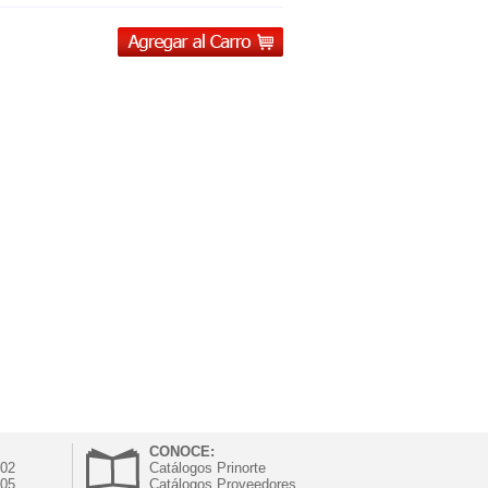
CONOCE:
302
Catálogos Prinorte
305
Catálogos Proveedores