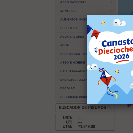
ASEO MASCOTAS
MEMORIAS
ALIMENTOS MASCOTAS
ESCRITURA
AGUA SABORES - JUGO - NECTAR
AGUA
AUDIOVISUALES Y EQUIPOS
ASEO E HIGIENE
CAFETERIA-ABARROTES
ENERGIA E ILUMINACION
ESCOLAR
SEGURIDAD INDUSTRIAL
BUSCADOR DE INSUMOS
USD:
---
UF:
---
UTM:
71.649,00