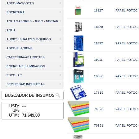
ASEO MASCOTAS
11827
PAPEL FOTOC.
ESCRITURA
AGUA SABORES - JUGO - NECTAR
11820
PAPEL FOTOC. 
AGUA
AUDIOVISUALES Y EQUIPOS
11832
PAPEL FOTOC. 
ASEO E HIGIENE
CAFETERIA-ABARROTES
11911
PAPEL FOTOC.
ENERGIA E ILUMINACION
ESCOLAR
18500
PAPEL FOTOC. 
SEGURIDAD INDUSTRIAL
17815
PAPEL FOTOC.
BUSCADOR DE INSUMOS
USD:
---
76820
PAPEL FOTOC.
UF:
---
UTM:
71.649,00
76821
PAPEL FOTOC.