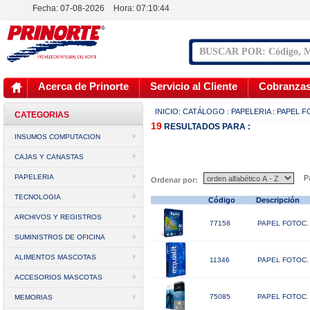
Fecha: 07-08-2026
Hora:
07:10:44
Acerca de Prinorte
Servicio al Cliente
Cobranza
INICIO:
CATÁLOGO
: PAPELERIA
: PAPEL 
CATEGORIAS
19
RESULTADOS
PARA :
INSUMOS COMPUTACION
CAJAS Y CANASTAS
PAPELERIA
Pá
Ordenar por:
TECNOLOGIA
Código
Descripción
ARCHIVOS Y REGISTROS
77158
PAPEL FOTOC. 
SUMINISTROS DE OFICINA
ALIMENTOS MASCOTAS
11346
PAPEL FOTOC. 
ACCESORIOS MASCOTAS
75085
PAPEL FOTOC.
MEMORIAS