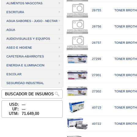
ALIMENTOS MASCOTAS
26755
TONER BROTH
ESCRITURA
AGUA SABORES - JUGO - NECTAR
26756
TONER BROTH
AGUA
AUDIOVISUALES Y EQUIPOS
26757
TONER BROTH
ASEO E HIGIENE
CAFETERIA-ABARROTES
27299
TONER BROTHE
ENERGIA E ILUMINACION
ESCOLAR
27301
TONER BROTHE
SEGURIDAD INDUSTRIAL
27302
TONER BROTHE
BUSCADOR DE INSUMOS
USD:
---
40715
TONER BROTHE
UF:
---
UTM:
71.649,00
40722
TONER BROTHE