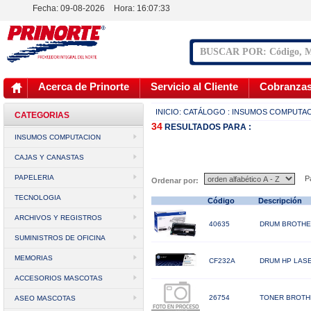
Fecha: 09-08-2026
Hora:
16:07:33
Acerca de Prinorte
Servicio al Cliente
Cobranza
INICIO:
CATÁLOGO
: INSUMOS COMPUTA
CATEGORIAS
34
RESULTADOS
PARA :
INSUMOS COMPUTACION
CAJAS Y CANASTAS
PAPELERIA
Pá
Ordenar por:
TECNOLOGIA
Código
Descripción
ARCHIVOS Y REGISTROS
40635
DRUM BROTHER
SUMINISTROS DE OFICINA
MEMORIAS
CF232A
DRUM HP LASE
ACCESORIOS MASCOTAS
26754
TONER BROTHE
ASEO MASCOTAS