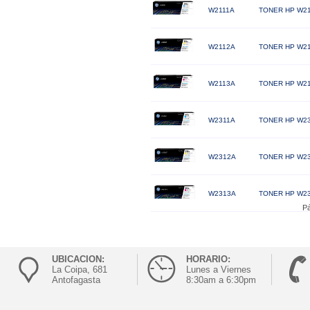
W2111A
TONER HP W21
W2112A
TONER HP W21
W2113A
TONER HP W21
W2311A
TONER HP W23
W2312A
TONER HP W23
W2313A
TONER HP W23
Pá
UBICACION:
HORARIO:
La Coipa, 681
Lunes a Viernes
Antofagasta
8:30am a 6:30pm