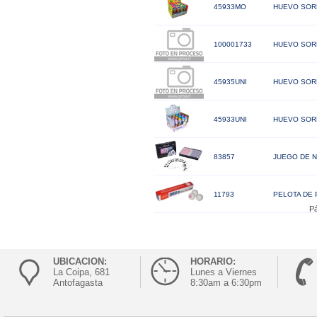
45933MO
HUEVO SOR
100001733
HUEVO SORP
45935UNI
HUEVO SOR
45933UNI
HUEVO SOR
83857
JUEGO DE N
11793
PELOTA DE 
Pá
UBICACION:
HORARIO:
La Coipa, 681
Lunes a Viernes
Antofagasta
8:30am a 6:30pm