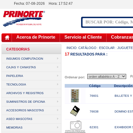
Fecha: 07-08-2026
Hora:
17:52:47
Acerca de Prinorte
Servicio al Cliente
Cobranza
INICIO:
CATÁLOGO
: ESCOLAR
: JUGUETE
CATEGORIAS
17
RESULTADOS
PARA :
INSUMOS COMPUTACION
CAJAS Y CANASTAS
PAPELERIA
Pá
Ordenar por:
TECNOLOGIA
Código
Descripció
ARCHIVOS Y REGISTROS
76601
BILLETES Y
SUMINISTROS DE OFICINA
ACCESORIOS MASCOTAS
76638
DOMINO EST
ASEO MASCOTAS
62301
EXHIBIDOR
MEMORIAS