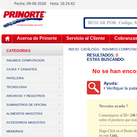
Fecha: 09-08-2026
Hora:
16:24:42
Acerca de Prinorte
Servicio al Cliente
Cobranza
INICIO:
CATÁLOGO
: INSUMOS COMPUTA
CATEGORIAS
RESULTADOS:
0
ESTAS BUSCANDO:
INSUMOS COMPUTACION
CAJAS Y CANASTAS
No se han encon
PAPELERIA
Ayuda:
TECNOLOGIA
• Verifique la pa
ARCHIVOS Y REGISTROS
SUMINISTROS DE OFICINA
Necesita ayuda ?
ALIMENTOS MASCOTAS
Comuníquese al
55+ 246 
sobre el producto que est
ACCESORIOS MASCOTAS
Haga Click en el Botón d
MEMORIAS
en este
Link.