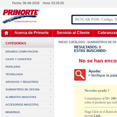
Fecha: 06-08-2026
Hora:
03:26:05
Acerca de Prinorte
Servicio al Cliente
Cobranza
INICIO:
CATÁLOGO
: SUMINISTROS DE OF
CATEGORIAS
RESULTADOS:
0
ESTAS BUSCANDO:
INSUMOS COMPUTACION
CAJAS Y CANASTAS
No se han encon
PAPELERIA
Ayuda:
TECNOLOGIA
• Verifique la pa
ARCHIVOS Y REGISTROS
SUMINISTROS DE OFICINA
Necesita ayuda ?
ALIMENTOS MASCOTAS
Comuníquese al
55+ 246 
sobre el producto que est
ACCESORIOS MASCOTAS
Haga Click en el Botón d
MEMORIAS
en este
Link.