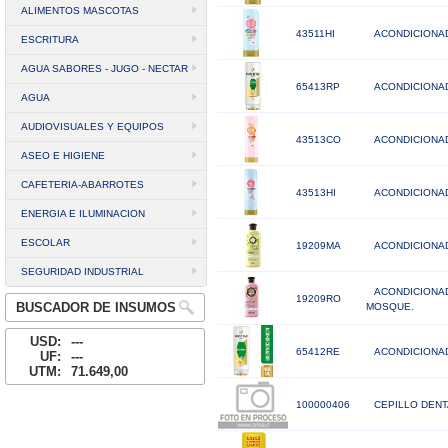
ALIMENTOS MASCOTAS
43511HI
ACONDICIONAD
ESCRITURA
AGUA SABORES - JUGO - NECTAR
65413RP
ACONDICIONA
AGUA
AUDIOVISUALES Y EQUIPOS
43513CO
ACONDICIONAD
ASEO E HIGIENE
CAFETERIA-ABARROTES
43513HI
ACONDICIONAD
ENERGIA E ILUMINACION
ESCOLAR
19209MA
ACONDICIONA
SEGURIDAD INDUSTRIAL
ACONDICIONA
19209RO
BUSCADOR DE INSUMOS
MOSQUE.
USD:
---
65412RE
ACONDICIONA
UF:
---
UTM:
71.649,00
100000406
CEPILLO DENT