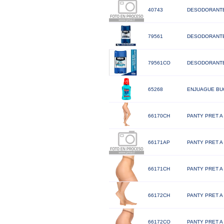
40743
DESODORANTE
79561
DESODORANTE 
79561CO
DESODORANTE
65268
ENJUAGUE BUC
66170CH
PANTY PRET A
66171AP
PANTY PRET A
66171CH
PANTY PRET A
66172CH
PANTY PRET A
66172CO
PANTY PRET A