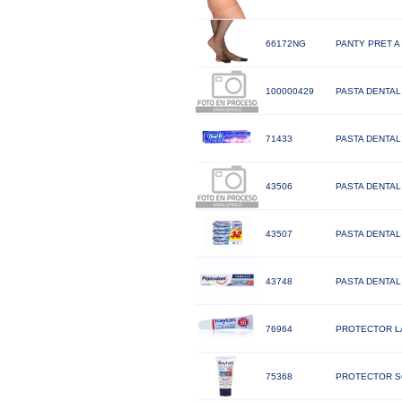
66172NG
PANTY PRET A
100000429
PASTA DENTAL
71433
PASTA DENTAL
43506
PASTA DENTAL
43507
PASTA DENTAL
43748
PASTA DENTAL
76964
PROTECTOR LA
75368
PROTECTOR SO