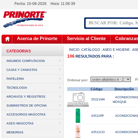
Fecha: 10-08-2026
Hora:
11:06:40
Acerca de Prinorte
Servicio al Cliente
Cobranza
INICIO:
CATÁLOGO
: ASEO E HIGIENE
: A
CATEGORIAS
106
RESULTADOS
PARA :
INSUMOS COMPUTACION
CAJAS Y CANASTAS
PAPELERIA
Pá
Ordenar por:
TECNOLOGIA
Código
Descripción
ARCHIVOS Y REGISTROS
ACONDICIONA
35321MA
MOSQUE
SUMINISTROS DE OFICINA
ACCESORIOS MASCOTAS
43511RF
ACONDICIONAD
ASEO MASCOTAS
43511CO
ACONDICIONAD
MEMORIAS