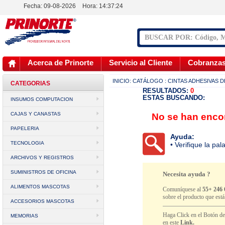
Fecha: 09-08-2026
Hora:
14:37:24
Acerca de Prinorte
Servicio al Cliente
Cobranza
INICIO:
CATÁLOGO
: CINTAS ADHESIVAS 
CATEGORIAS
RESULTADOS:
0
ESTAS BUSCANDO:
INSUMOS COMPUTACION
CAJAS Y CANASTAS
No se han encon
PAPELERIA
Ayuda:
TECNOLOGIA
• Verifique la pa
ARCHIVOS Y REGISTROS
SUMINISTROS DE OFICINA
Necesita ayuda ?
ALIMENTOS MASCOTAS
Comuníquese al
55+ 246 
sobre el producto que est
ACCESORIOS MASCOTAS
Haga Click en el Botón d
MEMORIAS
en este
Link.