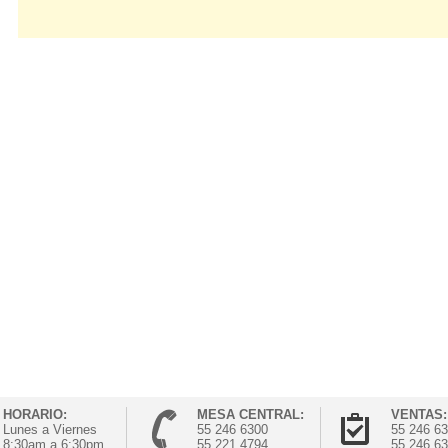
HORARIO:
MESA CENTRAL:
VENTAS:
Lunes a Viernes
55 246 6300
55 246 6
8:30am a 6:30pm
55 221 4794
55 246 6