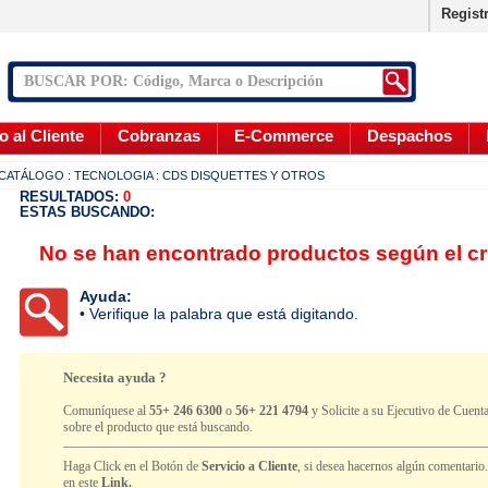
Regist
o al Cliente
Cobranzas
E-Commerce
Despachos
CATÁLOGO
: TECNOLOGIA
: CDS DISQUETTES Y OTROS
RESULTADOS:
0
ESTAS BUSCANDO:
No se han encontrado productos según el cr
Ayuda:
• Verifique la palabra que está digitando.
Necesita ayuda ?
Comuníquese al
55+ 246 6300
o
56+ 221 4794
y Solicite a su Ejecutivo de Cuenta
sobre el producto que está buscando.
Haga Click en el Botón de
Servicio a Cliente
, si desea hacernos algún comentario
en este
Link.