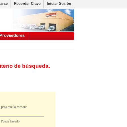
rarse
Recordar Clave
Iniciar Sesión
Proveedores
iterio de búsqueda.
 para que lo asesore
. Puede hacerlo