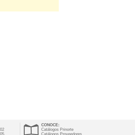
CONOCE:
302
Catálogos Prinorte
305
Catálogos Proveedores