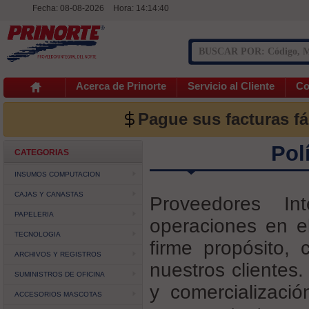
Fecha: 08-08-2026
Hora:
14:14:40
Acerca de Prinorte
Servicio al Cliente
Co
Pague sus facturas f
Pol
CATEGORIAS
INSUMOS COMPUTACION
CAJAS Y CANASTAS
Proveedores In
PAPELERIA
operaciones en e
TECNOLOGIA
firme propósito,
ARCHIVOS Y REGISTROS
nuestros clientes.
SUMINISTROS DE OFICINA
y comercializaci
ACCESORIOS MASCOTAS